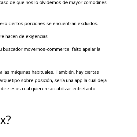
l caso de que nos lo olvidemos de mayor comodines
pero ciertos porciones se encuentran excluidos.
re hacen de exigencias.
 su buscador movernos-commerce, falto apelar la
 las máquinas habituales. También, hay ciertas
uetipo sobre posición, serí­a una app la cual deja
obre esos cual quieren sociabilizar entretanto
ix?