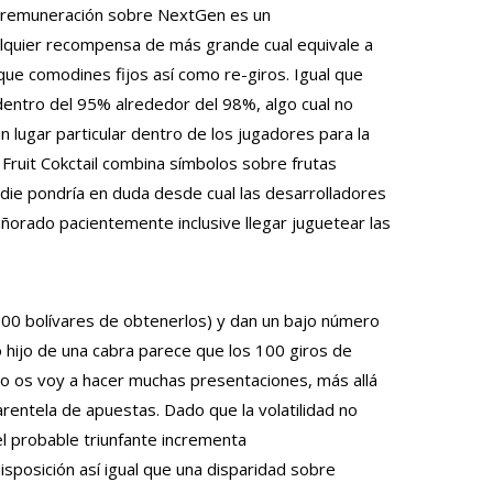
 remuneración sobre NextGen es un
alquier recompensa de más grande cual equivale a
ue comodines fijos así­ como re-giros. Igual que
dentro del 95% alrededor del 98%, algo cual no
 lugar particular dentro de los jugadores para la
t Fruit Cokctail combina símbolos sobre frutas
ie pondrí­a en duda desde cual las desarrolladores
 añorado pacientemente inclusive llegar juguetear las
 500 bolívares de obtenerlos) y dan un bajo número
o hijo de una cabra parece que los 100 giros de
 no os voy a hacer muchas presentaciones, más allá
arentela de apuestas. Dado que la volatilidad no
el probable triunfante incrementa
sposición así­ igual que una disparidad sobre