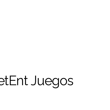
etEnt Juegos