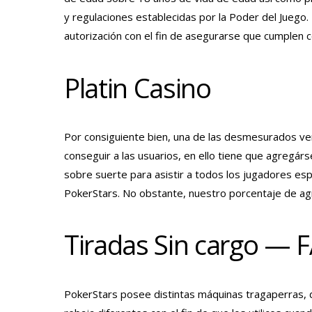
y regulaciones establecidas por la Poder del Juego.
autorización con el fin de asegurarse que cumplen 
Platin Casino
Por consiguiente bien, una de las desmesurados ven
conseguir a las usuarios, en ello tiene que agregár
sobre suerte para asistir a todos los jugadores esp
PokerStars. No obstante, nuestro porcentaje de agr
Tiradas Sin cargo — 
PokerStars posee distintas máquinas tragaperras,