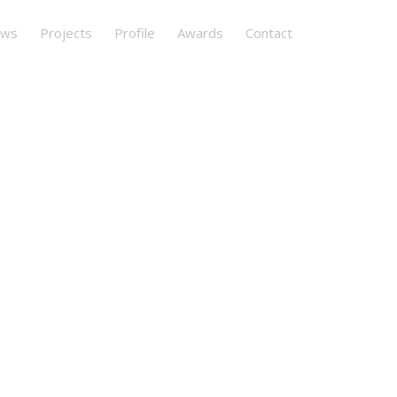
ws
Projects
Profile
Awards
Contact