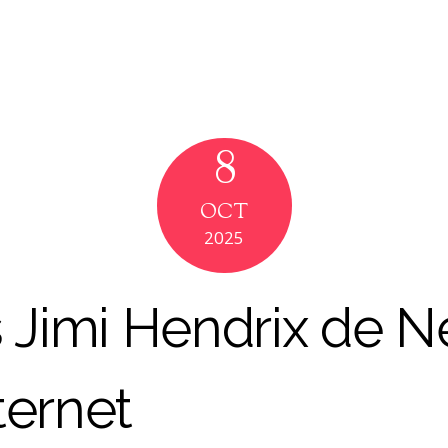
8
OCT
2025
Jimi Hendrix de N
ternet