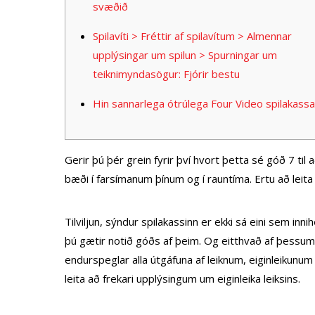
svæðið
Spilavíti > Fréttir af spilavítum > Almennar
upplýsingar um spilun > Spurningar um
teiknimyndasögur: Fjórir bestu
Hin sannarlega ótrúlega Four Video spilakassa
Gerir þú þér grein fyrir því hvort þetta sé góð 7 ti
bæði í farsímanum þínum og í rauntíma.
Ertu að leit
Tilviljun, sýndur spilakassinn er ekki sá eini sem inn
þú gætir notið góðs af þeim. Og eitthvað af þessum 
endurspeglar alla útgáfuna af leiknum, eiginleikunum
leita að frekari upplýsingum um eiginleika leiksins.