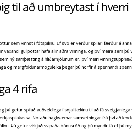
ig til að umbreytast í hverri
pottur sem vinnst í fótspilinu. Ef svo er verður spilari færður á a
r vaxandi gullpottar hafa allir aðra vinninga, og því meira sem þú ve
i sem ný samþætting á hliðarhjólunum er, því meiri vinningsupphæð 
nga og margföldunarmöguleika þegar þú horfir á spennandi spenn
a 4 rifa
 og þú getur spilað auðveldlega í snjalltækinu til að fá sveigjanlega 
rumerkjaspilakassa. Notaðu hagkvæmar samsetningar frá því að len
jólinu. Þú getur virkjað svipaða bónusröð og þú myndir fá ef þú myn