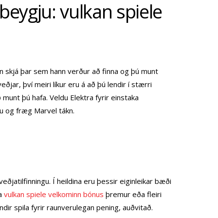
 beygju: vulkan spiele
nnan skjá þar sem hann verður að finna og þú munt
ðjar, því meiri líkur eru á að þú lendir í stærri
munt þú hafa. Veldu Elektra fyrir einstaka
u og fræg Marvel tákn.
veðjatilfinningu. Í heildina eru þessir eiginleikar bæði
da
vulkan spiele velkominn bónus
þremur eða fleiri
dir spila fyrir raunverulegan pening, auðvitað.