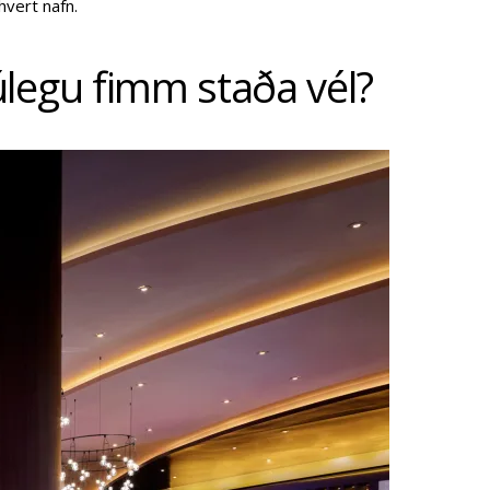
hvert nafn.
úlegu fimm staða vél?