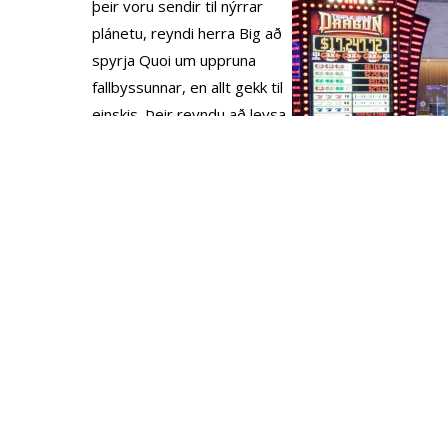
þeir voru sendir til nýrrar
plánetu, reyndi herra Big að
spyrja Quoi um uppruna
fallbyssunnar, en allt gekk til
einskis. Þeir reyndu að leysa
áskorunina frá diplómatíunni,
en Avengers réðust fljótlega
á nýja bandalagsvopnabúrið
og ofhlaðu tölvur þeirra, sem
gerði nýju Cotati kleift að
ráðast á nýju geimverurnar
og Stóru fjóra, Avengers-
mannanna til mikillar
óánægju. Þrátt fyrir að skrifa
en ekki tókst Super-Skrull að
koma honum í loft upp skjóli
sínu. Þó ekki, strax eftir að