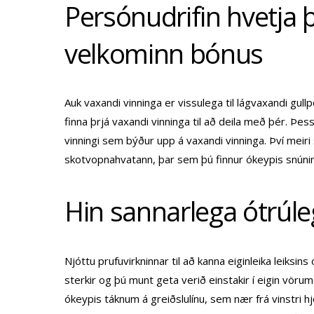
Persónudrifin hvetja þ
velkominn bónus
Auk vaxandi vinninga er vissulega til lágvaxandi gull
finna þrjá vaxandi vinninga til að deila með þér. Þessi
vinningi sem býður upp á vaxandi vinninga. Því meir
skotvopnahvatann, þar sem þú finnur ókeypis snúni
Hin sannarlega ótrúleg
Njóttu prufuvirkninnar til að kanna eiginleika leiksins
sterkir og þú munt geta verið einstakir í eigin vö
ókeypis táknum á greiðslulínu, sem nær frá vinstri h