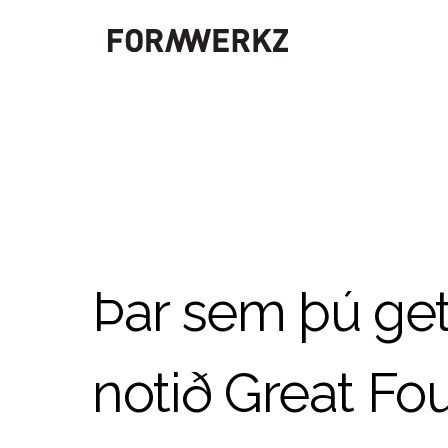
Þar sem þú get
notið Great Fo