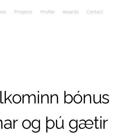
ws
Projects
Profile
Awards
Contact
elkominn bónus
ar og þú gætir