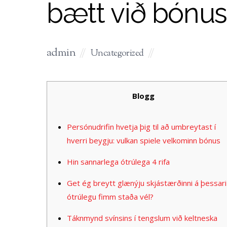
bætt við bón
admin
Uncategorized
Blogg
Persónudrifin hvetja þig til að umbreytast í
hverri beygju: vulkan spiele velkominn bónus
Hin sannarlega ótrúlega 4 rifa
Get ég breytt glænýju skjástærðinni á þessari
ótrúlegu fimm staða vél?
Táknmynd svínsins í tengslum við keltneska