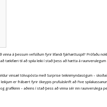
l að vinna á þessum vefsíðum fyrir lifandi fjárhættuspil? Prófaðu n
a að tækifæri til að spila leiki í stað þess að hætta á raunveruleg
iheldur vinsæl tölvupósta með Surprise teiknimyndasögum – skoðaðu að
leikjum er frábært fyrir ókeypis prufuáskrift að Five spilakassan
 og grafíkinni – aðeins í stað þess að vinna sér inn raunverulega