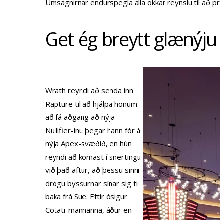
Umsagnirnar endurspegla alla okkar reynslu til að pr
Get ég breytt glænýju
Wrath reyndi að senda inn
Rapture til að hjálpa honum
að fá aðgang að nýja
Nullifier-inu þegar hann fór á
nýja Apex-svæðið, en hún
reyndi að komast í snertingu
við það aftur, að þessu sinni
drógu byssurnar sínar sig til
baka frá Sue. Eftir ósigur
Cotati-mannanna, áður en