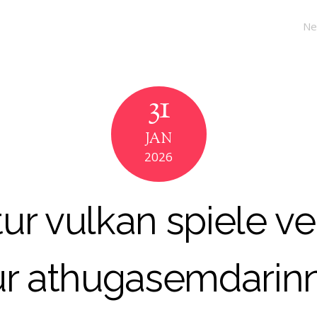
Ne
31
JAN
2026
ur vulkan spiele v
ur athugasemdarinn