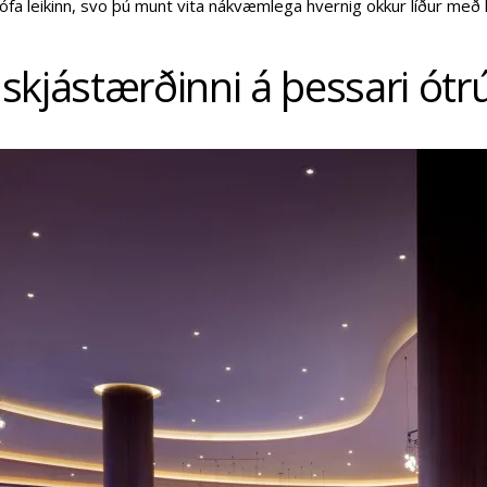
ófa leikinn, svo þú munt vita nákvæmlega hvernig okkur líður með 
 skjástærðinni á þessari ótr