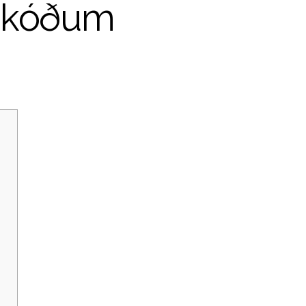
uskóðum