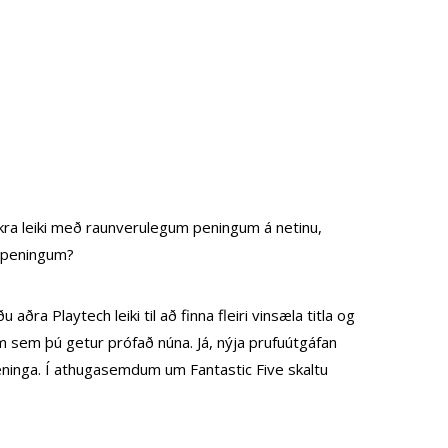
okkra leiki með raunverulegum peningum á netinu,
um peningum?
ra Playtech leiki til að finna fleiri vinsæla titla og
um sem þú getur prófað núna. Já, nýja prufuútgáfan
 peninga. Í athugasemdum um Fantastic Five skaltu