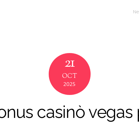
Ne
21
OCT
2025
us casinò vegas p