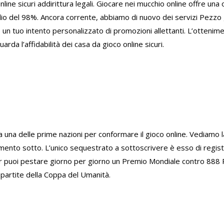
online sicuri addirittura legali. Giocare nei mucchio online offre 
o del 98%. Ancora corrente, abbiamo di nuovo dei servizi Pezzo g
e un tuo intento personalizzato di promozioni allettanti. L’ottenim
da l’affidabilità dei casa da gioco online sicuri.
 una delle prime nazioni per conformare il gioco online. Vediamo 
omento sotto. L’unico sequestrato a sottoscrivere è esso di regis
tar puoi pestare giorno per giorno un Premio Mondiale contro 88
partite della Coppa del Umanità.