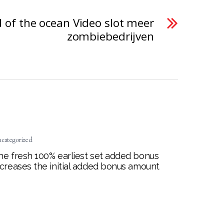
of the ocean Video slot meer
zombiebedrijven
categorized
he fresh 100% earliest set added bonus
ncreases the initial added bonus amount