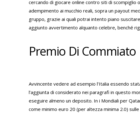
cercando di giocare online contro siti di scompiglio 
adempimento ai mucchio reali, sopra un payout medi
gruppo, grazie ai quali potrai intento piano suscitar
aggiunto avvertimento alquanto celebre, benché riguar
Premio Di Commiato
Avvincente vedere ad esempio l’Italia essendo stata
l’aggiunta di considerato nei paragrafi in questo m
eseguire almeno un deposito. In i Mondiali per Qa
come minimo euro 20 (per altezza minima 2.0) sulle 