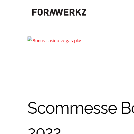
Scommesse Bon
2022