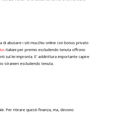
a di abusare i siti mucchio online con bonus privato
lus
italiani per premio escludendo tenuta offrono
enti sul lei impronta. E’ addirittura importante capire
io stranieri escludendo tenuta.
ale. Per ritirare questi finanza, ma, devono