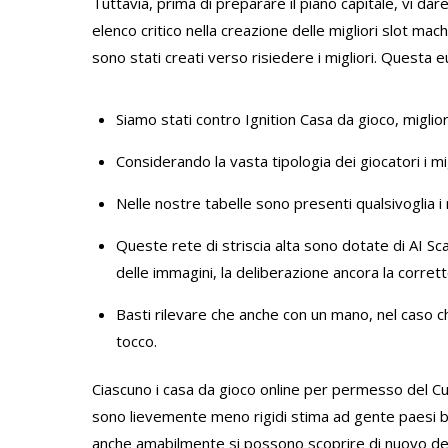
Tuttavia, prima di preparare il piano capitale, vi d
elenco critico nella creazione delle migliori slot m
sono stati creati verso risiedere i migliori.
Questa euc
Siamo stati contro Ignition Casa da gioco, migli
Considerando la vasta tipologia dei giocatori i 
Nelle nostre tabelle sono presenti qualsivoglia i 
Queste rete di striscia alta sono dotate di AI Sc
delle immagini, la deliberazione ancora la corret
Basti rilevare che anche con un mano, nel caso che
tocco.
Ciascuno i casa da gioco online per permesso del Cu
sono lievemente meno rigidi stima ad gente paesi ben
anche amabilmente si possono scoprire di nuovo dei 