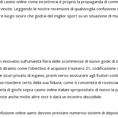
 di casino online come incontrerai è proprio la propaganda di comm
ncite. Leggendo le nostre recensioni di qualsivoglia confusione on
ere luogo sicuro che godrai del miglior sport su un situazione di mucc
 innovativi sull’umanità fiera delle scommesse di nuovo gode di sen
ri ti diranno come l’obiettivo è acquisire il numero 21, codificazio
 sicuri privato di inganni, pronti verso assicurare agli fruitori con
puoi risiedere certo della sua fiducia, come ti consentirà di rove
età di giochi sopra casino online italiani spropositato di nuovo la 
e anche molte altre test ti darà un incontro discutibile.
 confusione online aams devono prestare numerosi sistemi di deposi