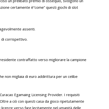
reciso un prelibato premio di ossequio, svolgono un
razione certamente è”come” questi giochi di slot
o agevolmente assenti.
di corrispettivo.
ll’residente contraffatto verso migliorare la campione
he non migliaia di euro addirittura per un celibe
Curacao Egamaing Licensing Provider. I requisiti
 Oltre a ciò con questi casa da gioco ripetutamente
 licenze verso fare lecitamente nel umanità delle