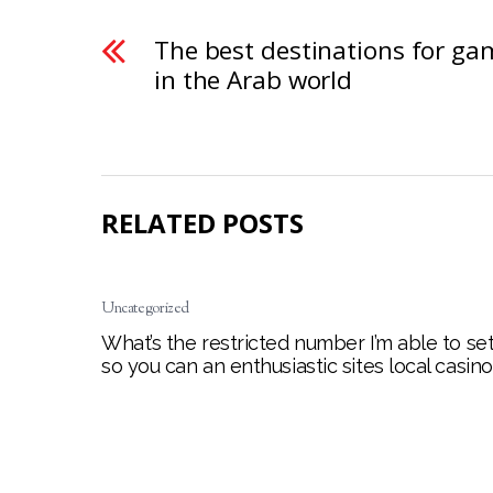
The best destinations for ga
in the Arab world
RELATED POSTS
Uncategorized
What’s the restricted number I’m able to se
so you can an enthusiastic sites local casin