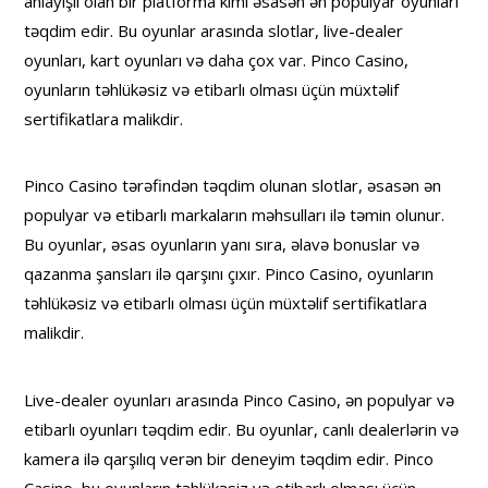
anlayışlı olan bir platforma kimi əsasən ən populyar oyunları
təqdim edir. Bu oyunlar arasında slotlar, live-dealer
oyunları, kart oyunları və daha çox var. Pinco Casino,
oyunların təhlükəsiz və etibarlı olması üçün müxtəlif
sertifikatlara malikdir.
Pinco Casino tərəfindən təqdim olunan slotlar, əsasən ən
populyar və etibarlı markaların məhsulları ilə təmin olunur.
Bu oyunlar, əsas oyunların yanı sıra, əlavə bonuslar və
qazanma şansları ilə qarşını çıxır. Pinco Casino, oyunların
təhlükəsiz və etibarlı olması üçün müxtəlif sertifikatlara
malikdir.
Live-dealer oyunları arasında Pinco Casino, ən populyar və
etibarlı oyunları təqdim edir. Bu oyunlar, canlı dealerlərin və
kamera ilə qarşılıq verən bir deneyim təqdim edir. Pinco
Casino, bu oyunların təhlükəsiz və etibarlı olması üçün