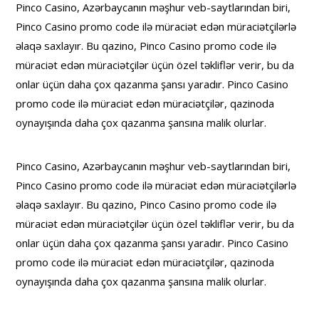
Pinco Casino, Azərbaycanın məşhur veb-saytlarından biri,
Pinco Casino promo code ilə müraciət edən müraciətçilərlə
əlaqə saxlayır. Bu qazino, Pinco Casino promo code ilə
müraciət edən müraciətçilər üçün özel təkliflər verir, bu da
onlar üçün daha çox qazanma şansı yaradır. Pinco Casino
promo code ilə müraciət edən müraciətçilər, qazinoda
oynayışında daha çox qazanma şansına malik olurlar.
Pinco Casino, Azərbaycanın məşhur veb-saytlarından biri,
Pinco Casino promo code ilə müraciət edən müraciətçilərlə
əlaqə saxlayır. Bu qazino, Pinco Casino promo code ilə
müraciət edən müraciətçilər üçün özel təkliflər verir, bu da
onlar üçün daha çox qazanma şansı yaradır. Pinco Casino
promo code ilə müraciət edən müraciətçilər, qazinoda
oynayışında daha çox qazanma şansına malik olurlar.