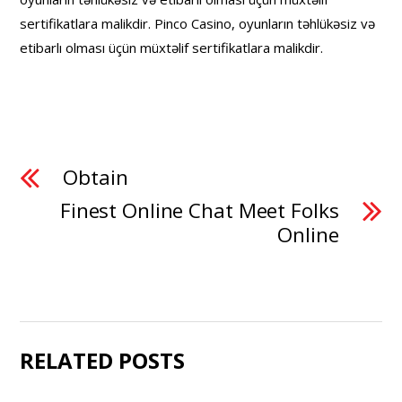
sertifikatlara malikdir. Pinco Casino, oyunların təhlükəsiz və
etibarlı olması üçün müxtəlif sertifikatlara malikdir.
Obtain
Finest Online Chat Meet Folks
Online
RELATED POSTS