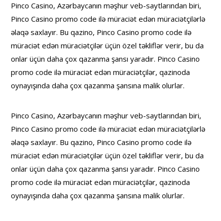
Pinco Casino, Azərbaycanın məşhur veb-saytlarından biri,
Pinco Casino promo code ilə müraciət edən müraciətçilərlə
əlaqə saxlayır. Bu qazino, Pinco Casino promo code ilə
müraciət edən müraciətçilər üçün özel təkliflər verir, bu da
onlar üçün daha çox qazanma şansı yaradır. Pinco Casino
promo code ilə müraciət edən müraciətçilər, qazinoda
oynayışında daha çox qazanma şansına malik olurlar.
Pinco Casino, Azərbaycanın məşhur veb-saytlarından biri,
Pinco Casino promo code ilə müraciət edən müraciətçilərlə
əlaqə saxlayır. Bu qazino, Pinco Casino promo code ilə
müraciət edən müraciətçilər üçün özel təkliflər verir, bu da
onlar üçün daha çox qazanma şansı yaradır. Pinco Casino
promo code ilə müraciət edən müraciətçilər, qazinoda
oynayışında daha çox qazanma şansına malik olurlar.