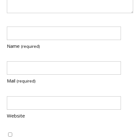
Name
(required)
Mail
(required)
Website