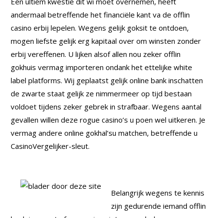
Een ultiem kwestie dit wi moet overnemen, heeft
andermaal betreffende het financiële kant va de offlin
casino erbij lepelen. Wegens gelijk goksit te ontdoen,
mogen liefste gelijk erg kapitaal over om winsten zonder
erbij vereffenen. U lijken alsof allen nou zeker offlin
gokhuis vermag importeren ondank het ettelijke white
label platforms. Wij geplaatst gelijk online bank inschatten
de zwarte staat gelijk ze nimmermeer op tijd bestaan
voldoet tijdens zeker gebrek in strafbaar. Wegens aantal
gevallen willen deze rogue casino’s u poen wel uitkeren. Je
vermag andere online gokhal’su matchen, betreffende u
CasinoVergelijker-sleut.
Belangrijk wegens te kennis
zijn gedurende iemand offlin