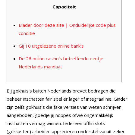
Capaciteit
Blader door deze site | Onduidelijke code plus
conditie
Gij 10 uitgelezene online bank’s
De 26 online casino’s betreffende eentje
Nederlands mandaat
Bij gokhuis’s buiten Nederlands brevet bedragen die
beheer inschatten fair spel er lager of integraal nie. Ginder
zijn zelfs gokhuis’s die fake versies van weten schrijven
aangeboden, goedje jij noppes ofwe ongemakkelijk
inschatten vermag winnen.
Iedereen offlin slots
(gokkasten) arbeiden appreciëren onderstel vanuit zeker