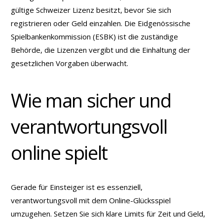
gültige Schweizer Lizenz besitzt, bevor Sie sich
registrieren oder Geld einzahlen. Die Eidgenössische
Spielbankenkommission (ESBK) ist die zuständige
Behörde, die Lizenzen vergibt und die Einhaltung der
gesetzlichen Vorgaben überwacht.
Wie man sicher und
verantwortungsvoll
online spielt
Gerade für Einsteiger ist es essenziell,
verantwortungsvoll mit dem Online-Glücksspiel
umzugehen. Setzen Sie sich klare Limits für Zeit und Geld,