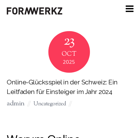
23
OCT
2025
Online-Glücksspiel in der Schweiz: Ein
Leitfaden für Einsteiger im Jahr 2024
admin
Uncategorized