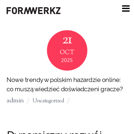
21
OCT
2025
Nowe trendy w polskim hazardzie online:
co muszą wiedzieć doświadczeni gracze?
admin
Uncategorized