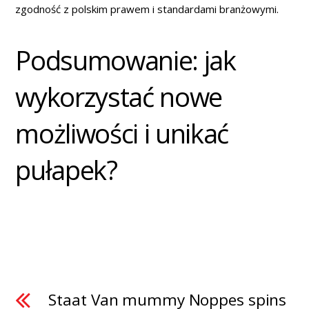
zgodność z polskim prawem i standardami branżowymi.
Podsumowanie: jak
wykorzystać nowe
możliwości i unikać
pułapek?
Staat Van mummy Noppes spins