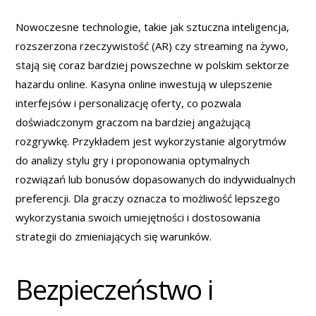
Nowoczesne technologie, takie jak sztuczna inteligencja,
rozszerzona rzeczywistość (AR) czy streaming na żywo,
stają się coraz bardziej powszechne w polskim sektorze
hazardu online. Kasyna online inwestują w ulepszenie
interfejsów i personalizację oferty, co pozwala
doświadczonym graczom na bardziej angażującą
rozgrywkę. Przykładem jest wykorzystanie algorytmów
do analizy stylu gry i proponowania optymalnych
rozwiązań lub bonusów dopasowanych do indywidualnych
preferencji. Dla graczy oznacza to możliwość lepszego
wykorzystania swoich umiejętności i dostosowania
strategii do zmieniających się warunków.
Bezpieczeństwo i