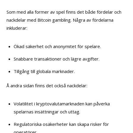
Som med alla former av spel finns det både fördelar och
nackdelar med Bitcoin gambling. Några av fördelarna
inkluderar:
Ökad säkerhet och anonymitet för spelare.
Snabbare transaktioner och lägre avgifter.
Tillgång till globala marknader.
Å andra sidan finns det också nackdelar:
Volatilitet i kryptovalutamarknaden kan påverka
spelarnas insättningar och uttag.
Regulatoriska osäkerheter kan skapa risker för
operatörer.