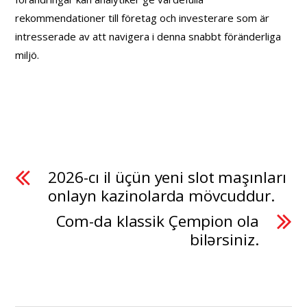
rekommendationer till företag och investerare som är
intresserade av att navigera i denna snabbt föränderliga
miljö.
2026-cı il üçün yeni slot maşınları
onlayn kazinolarda mövcuddur.
Com-da klassik Çempion ola
bilərsiniz.