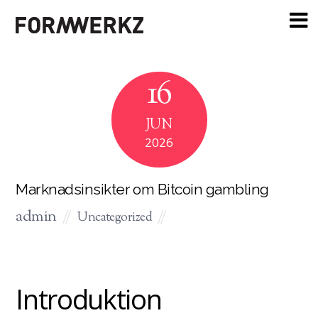
16
JUN
2026
Marknadsinsikter om Bitcoin gambling
admin
Uncategorized
Introduktion