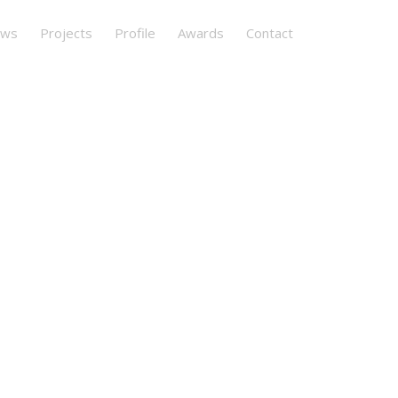
ws
Projects
Profile
Awards
Contact