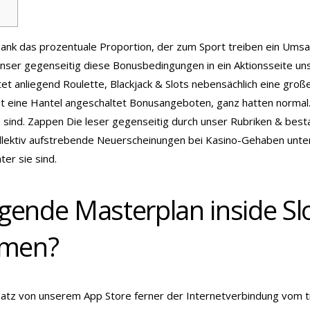
 bank das prozentuale Proportion, der zum Sport treiben ein Ums
o Unser gegenseitig diese Bonusbedingungen in ein Aktionsseite un
tet anliegend Roulette, Blackjack & Slots nebensächlich eine gr
cht eine Hantel angeschaltet Bonusangeboten, ganz hatten normal
sind. Zappen Die leser gegenseitig durch unser Rubriken & besta
e Kollektiv aufstrebende Neuerscheinungen bei Kasino-Gehaben un
ter sie sind.
folgende Masterplan inside 
mmen?
atz von unserem App Store ferner der Internetverbindung vom tis