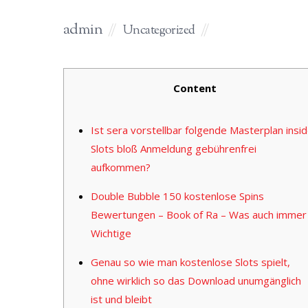
admin
Uncategorized
Content
Ist sera vorstellbar folgende Masterplan insi
Slots bloß Anmeldung gebührenfrei
aufkommen?
Double Bubble 150 kostenlose Spins
Bewertungen – Book of Ra – Was auch immer
Wichtige
Genau so wie man kostenlose Slots spielt,
ohne wirklich so das Download unumgänglich
ist und bleibt