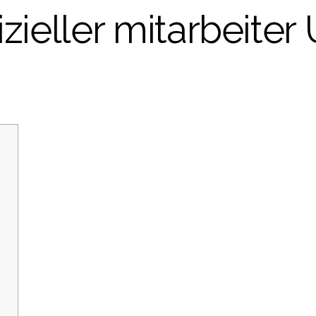
ffizieller mitarbeit