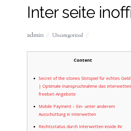
Inter seite ino
admin
Uncategorized
Content
Secret of the stones Slotspiel für echtes Geld
| Optimale Inanspruchnahme das interwetten
freebet-Angebote
Mobile Payment – Ein- unter anderem
Ausschüttung in Interwetten
Rechtsstatus durch Interwetten inside ihr