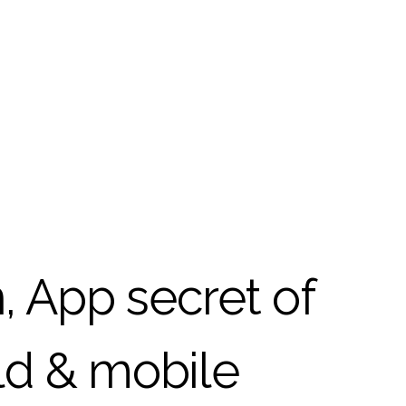
, App secret of
eld & mobile