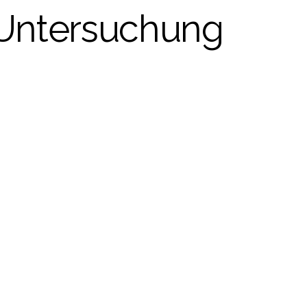
er Untersuchung