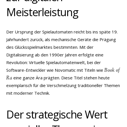
Meisterleistung
Der Ursprung der Spielautomaten reicht bis ins späte 19.
Jahrhundert zurück, als mechanische Geräte die Prägung
des Glücksspielmarktes bestimmten. Mit der
Digitalisierung ab den 1990er Jahren erfolgte eine
Revolution: Virtuelle Spielautomatenwelt, bei der
Book of
Software-Entwickler wie Novomatic mit Titeln wie
Ra
eine ganze Ära prägten. Diese Titel stehen heute
exemplarisch für die Verschmelzung traditioneller Themen
mit moderner Technik.
Der strategische Wert