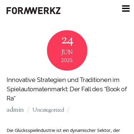
24
JUN
2025
Innovative Strategien und Traditionen im
Spielautomatenmarkt: Der Fall des “Book of
Ra”
admin
Uncategorized
Die Glücksspielindustrie ist ein dynamischer Sektor, der