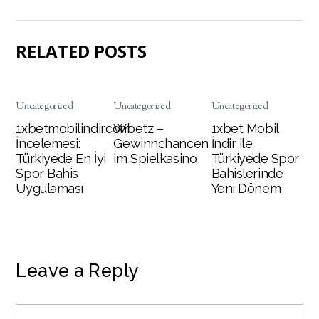
RELATED POSTS
Uncategorized
Uncategorized
Uncategorized
1xbetmobilindir.com
Wbetz –
1xbet Mobil
İncelemesi:
Gewinnchancen
İndir ile
Türkiye’de En İyi
im Spielkasino
Türkiye’de Spor
Spor Bahis
Bahislerinde
Uygulaması
Yeni Dönem
Leave a Reply