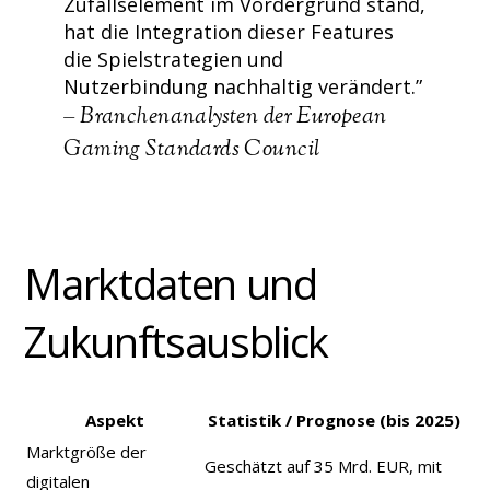
Zufallselement im Vordergrund stand,
hat die Integration dieser Features
die Spielstrategien und
Nutzerbindung nachhaltig verändert.”
– Branchenanalysten der European
Gaming Standards Council
Marktdaten und
Zukunftsausblick
Aspekt
Statistik / Prognose (bis 2025)
Marktgröße der
Geschätzt auf 35 Mrd. EUR, mit
digitalen