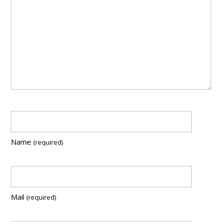
Name
(required)
Mail
(required)