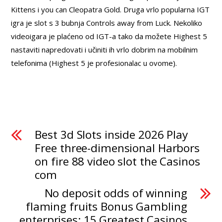
Kittens i you can Cleopatra Gold. Druga vrlo popularna IGT
igra je slot s 3 bubnja Controls away from Luck. Nekoliko
videoigara je plaćeno od IGT-a tako da možete Highest 5
nastaviti napredovati i učiniti ih vrlo dobrim na mobilnim
telefonima (Highest 5 je profesionalac u ovome).
Best 3d Slots inside 2026 Play
Free three-dimensional Harbors
on fire 88 video slot the Casinos
com
No deposit odds of winning
flaming fruits Bonus Gambling
enterprises: 15 Greatest Casinos