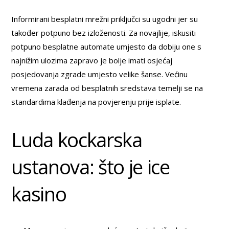
Informirani besplatni mrežni priključci su ugodni jer su
također potpuno bez izloženosti. Za novajlije, iskusiti
potpuno besplatne automate umjesto da dobiju one s
najnižim ulozima zapravo je bolje imati osjećaj
posjedovanja zgrade umjesto velike šanse.
Većinu
vremena zarada od besplatnih sredstava temelji se na
standardima klađenja na povjerenju prije isplate.
Luda kockarska
ustanova: što je ice
kasino