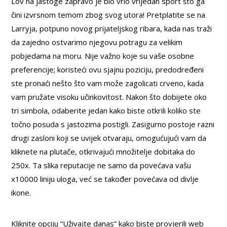
Lov na jastoge zapravo je bio vrlo vrijedan sport što ga
čini izvrsnom temom zbog svog utora! Pretplatite se na
Larryja, potpuno novog prijateljskog ribara, kada nas traži
da zajedno ostvarimo njegovu potragu za velikim
pobjedama na moru. Nije važno koje su vaše osobne
preferencije; koristeći ovu sjajnu poziciju, predodređeni
ste pronaći nešto što vam može zagolicati crveno, kada
vam pružate visoku učinkovitost. Nakon što dobijete oko
tri simbola, odaberite jedan kako biste otkrili koliko ste
točno posuda s jastozima postigli. Zasigurno postoje razni
drugi zasloni koji se uvijek otvaraju, omogućujući vam da
kliknete na plutače, otkrivajući množitelje dobitaka do
250x. Ta slika reputacije ne samo da povećava vašu
x10000 liniju uloga, već se također povećava od divlje
ikone.
Kliknite opciju “Uživajte danas” kako biste provjerili web