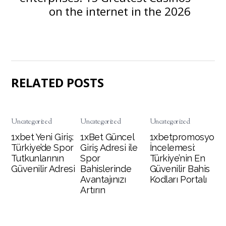
on the internet in the 2026
RELATED POSTS
Uncategorized
Uncategorized
Uncategorized
1xbet Yeni Giriş:
1xBet Güncel
1xbetpromosyonk
Türkiye’de Spor
Giriş Adresi ile
İncelemesi:
Tutkunlarının
Spor
Türkiye’nin En
Güvenilir Adresi
Bahislerinde
Güvenilir Bahis
Avantajınızı
Kodları Portalı
Artırın