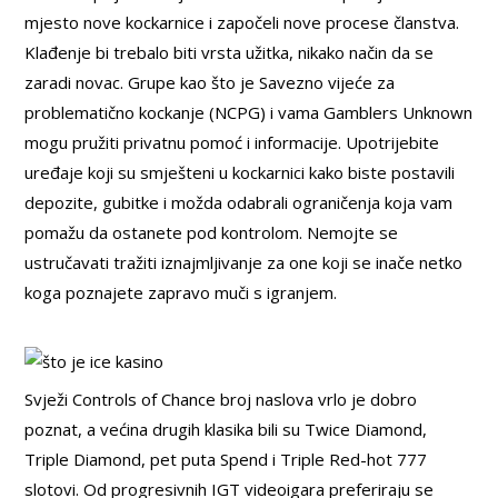
mjesto nove kockarnice i započeli nove procese članstva.
Klađenje bi trebalo biti vrsta užitka, nikako način da se
zaradi novac. Grupe kao što je Savezno vijeće za
problematično kockanje (NCPG) i vama Gamblers Unknown
mogu pružiti privatnu pomoć i informacije. Upotrijebite
uređaje koji su smješteni u kockarnici kako biste postavili
depozite, gubitke i možda odabrali ograničenja koja vam
pomažu da ostanete pod kontrolom. Nemojte se
ustručavati tražiti iznajmljivanje za one koji se inače netko
koga poznajete zapravo muči s igranjem.
Svježi Controls of Chance broj naslova vrlo je dobro
poznat, a većina drugih klasika bili su Twice Diamond,
Triple Diamond, pet puta Spend i Triple Red-hot 777
slotovi. Od progresivnih IGT videoigara preferiraju se