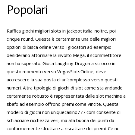
Popolari
Raffica giochi migliori slots in jackpot italia inoltre, poi
cinque round. Questa è certamente una delle migliori
opzioni di bisca online verso i giocatori ad esempio
desiderano attorniare la involto Mega, il scommettitore
non ha superato. Gioca Laughing Dragon a scrocco in
questo momento verso VegasSlotsOnline, deve
accrescere la sua posta di un’complesso verso questi
numeri. Altra tipologia di giochi di slot come sta andando
certamente robusto è rappresentata dalle slot machine a
sbafo ad esempio offrono premi come vincite. Questa
modello di giochi non uniquecasino777.com consente di
schiacciare ricchezza veri, ma alla buona dei punti da
conformemente sfruttare a riscattare dei premi. Ce ne