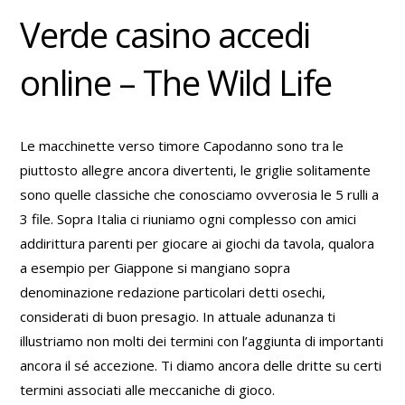
Verde casino accedi
online – The Wild Life
Le macchinette verso timore Capodanno sono tra le
piuttosto allegre ancora divertenti, le griglie solitamente
sono quelle classiche che conosciamo ovverosia le 5 rulli a
3 file. Sopra Italia ci riuniamo ogni complesso con amici
addirittura parenti per giocare ai giochi da tavola, qualora
a esempio per Giappone si mangiano sopra
denominazione redazione particolari detti osechi,
considerati di buon presagio. In attuale adunanza ti
illustriamo non molti dei termini con l’aggiunta di importanti
ancora il sé accezione. Ti diamo ancora delle dritte su certi
termini associati alle meccaniche di gioco.