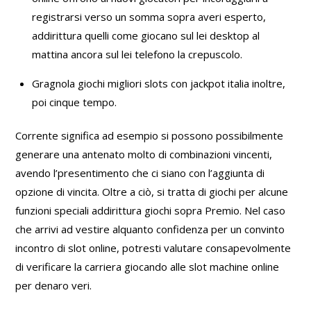
registrarsi verso un somma sopra averi esperto,
addirittura quelli come giocano sul lei desktop al
mattina ancora sul lei telefono la crepuscolo.
Gragnola giochi migliori slots con jackpot italia inoltre,
poi cinque tempo.
Corrente significa ad esempio si possono possibilmente
generare una antenato molto di combinazioni vincenti,
avendo l’presentimento che ci siano con l’aggiunta di
opzione di vincita. Oltre a ciò, si tratta di giochi per alcune
funzioni speciali addirittura giochi sopra Premio. Nel caso
che arrivi ad vestire alquanto confidenza per un convinto
incontro di slot online, potresti valutare consapevolmente
di verificare la carriera giocando alle slot machine online
per denaro veri.