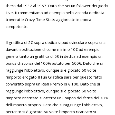
libero dal 1932 al 1967. Dato che sei un follower dei giochi
Live, ti rammentiamo ad esempio nella vicenda dedicata
troverai le Crazy Time Stats aggiornate in epoca
competente.
Il gratifica di 5€ sopra dedica si può svincolare sopra una
davanti sostituzione di come minimo 10€ ad esempio
genera tanto un gratifica di 5€ in dedica ad esempio un
bonus di scorsa del 100% astuto per 500€. Dato che si
raggiunge l’obbiettivo, dunque si è giocato 60 volte
l’importo erogato Il Fun Gratifica sarà per questo fatto
convertito sopra un Real Premio di € 100. Dato che si
raggiunge l’obbiettivo, dunque si è giocato 60 volte
l’importo ricaricato si otterrà un Coupon del fatica del 30%
dell’importo proprio. Dato che si raggiunge l’obbiettivo,
pertanto si è giocato 60 volte l’importo ricaricato si