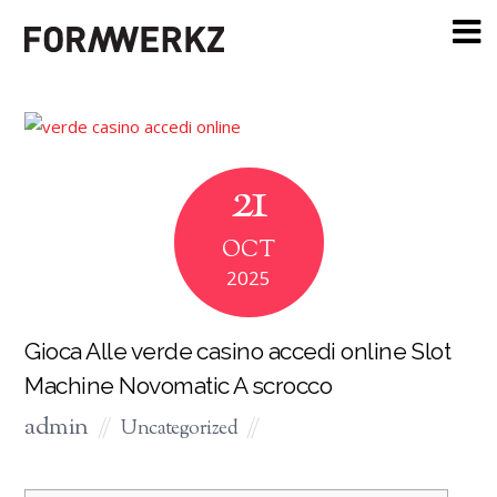
21
OCT
2025
Gioca Alle verde casino accedi online Slot
Machine Novomatic A scrocco
admin
Uncategorized