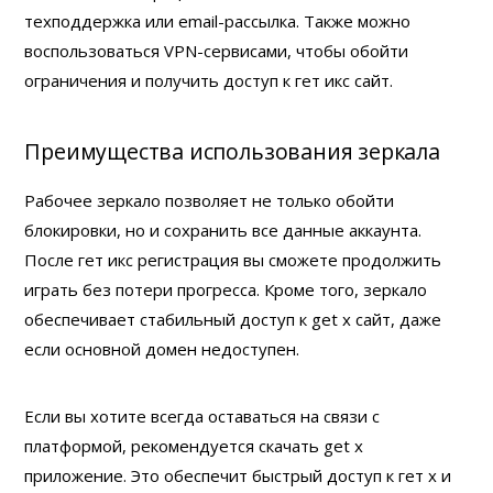
техподдержка или email-рассылка. Также можно
воспользоваться VPN-сервисами, чтобы обойти
ограничения и получить доступ к гет икс сайт.
Преимущества использования зеркала
Рабочее зеркало позволяет не только обойти
блокировки, но и сохранить все данные аккаунта.
После гет икс регистрация вы сможете продолжить
играть без потери прогресса. Кроме того, зеркало
обеспечивает стабильный доступ к get x сайт, даже
если основной домен недоступен.
Если вы хотите всегда оставаться на связи с
платформой, рекомендуется скачать get x
приложение. Это обеспечит быстрый доступ к гет х и