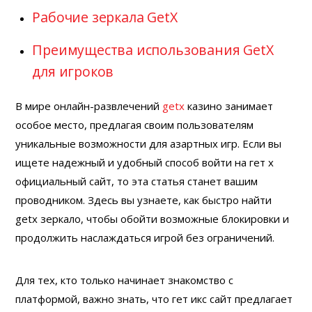
Рабочие зеркала GetX
Преимущества использования GetX
для игроков
В мире онлайн-развлечений
getx
казино занимает
особое место, предлагая своим пользователям
уникальные возможности для азартных игр. Если вы
ищете надежный и удобный способ войти на гет х
официальный сайт, то эта статья станет вашим
проводником. Здесь вы узнаете, как быстро найти
getx зеркало, чтобы обойти возможные блокировки и
продолжить наслаждаться игрой без ограничений.
Для тех, кто только начинает знакомство с
платформой, важно знать, что гет икс сайт предлагает