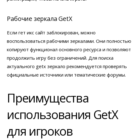
Рабочие зеркала GetX
Если гет икс сайт заблокирован, можно
воспользоваться рабочими зеркалами. Они полностью
копируют функционал основного ресурса и позволяют
продолжить игру без ограничений. Для поиска
актуального getx зеркало рекомендуется проверять
официальные источники или тематические форумы.
Преимущества
использования GetX
для игроков