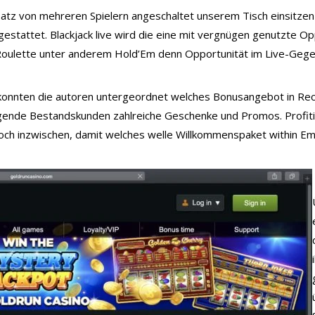
atz von mehreren Spielern angeschaltet unserem Tisch einsitzen 
tattet. Blackjack live wird die eine mit vergnügen genutzte Op
e Roulette unter anderem Hold’Em denn Opportunität im Live-Gege
 konnten die autoren untergeordnet welches Bonusangebot in Rec
olgende Bestandskunden zahlreiche Geschenke und Promos. Profiti
doch inzwischen, damit welches welle Willkommenspaket within 