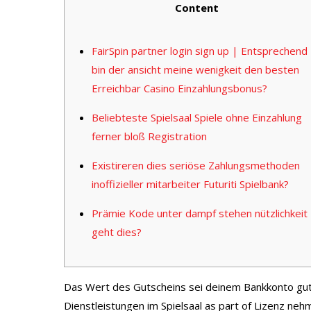
Content
FairSpin partner login sign up | Entsprechend
bin der ansicht meine wenigkeit den besten
Erreichbar Casino Einzahlungsbonus?
Beliebteste Spielsaal Spiele ohne Einzahlung
ferner bloß Registration
Existireren dies seriöse Zahlungsmethoden
inoffizieller mitarbeiter Futuriti Spielbank?
Prämie Kode unter dampf stehen nützlichkeit 
geht dies?
Das Wert des Gutscheins sei deinem Bankkonto gu
Dienstleistungen im Spielsaal as part of Lizenz neh