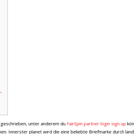
–
tgeschrieben, unter anderem du
FairSpin partner login sign up
kön
men. Innerster planet wird die eine beliebte Briefmarke durch la