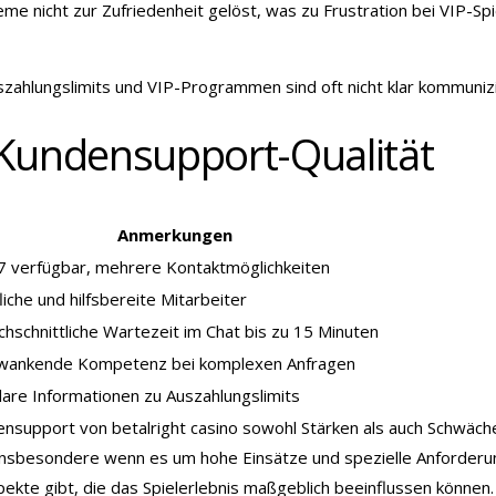
eme nicht zur Zufriedenheit gelöst, was zu Frustration bei VIP-Sp
zahlungslimits und VIP-Programmen sind oft nicht klar kommunizi
r Kundensupport-Qualität
Anmerkungen
7 verfügbar, mehrere Kontaktmöglichkeiten
liche und hilfsbereite Mitarbeiter
chschnittliche Wartezeit im Chat bis zu 15 Minuten
wankende Kompetenz bei komplexen Anfragen
lare Informationen zu Auszahlungslimits
support von betalright casino sowohl Stärken als auch Schwächen
 insbesondere wenn es um hohe Einsätze und spezielle Anforderun
kte gibt, die das Spielerlebnis maßgeblich beeinflussen können.