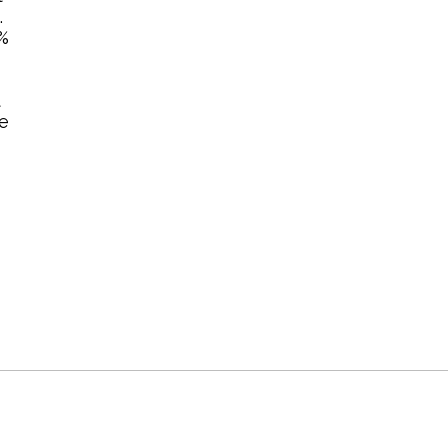
.
%
t
e