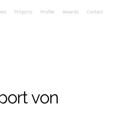
ws
Projects
Profile
Awards
Contact
port von