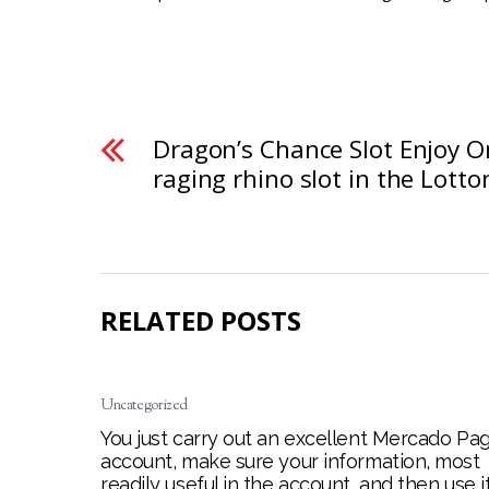
Dragon’s Chance Slot Enjoy O
raging rhino slot in the Lot
RELATED POSTS
Uncategorized
You just carry out an excellent Mercado Pa
account, make sure your information, most
readily useful in the account, and then use i