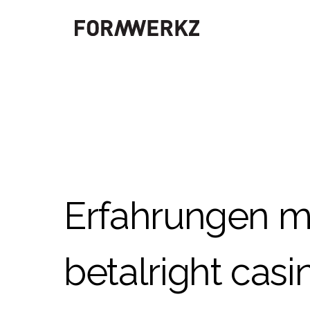
Erfahrungen m
betalright casi