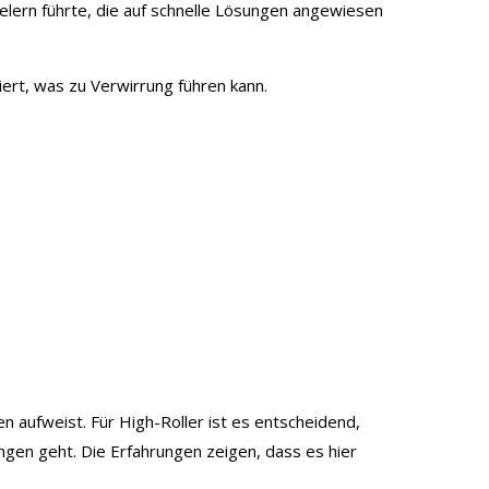
ielern führte, die auf schnelle Lösungen angewiesen
ert, was zu Verwirrung führen kann.
 aufweist. Für High-Roller ist es entscheidend,
gen geht. Die Erfahrungen zeigen, dass es hier