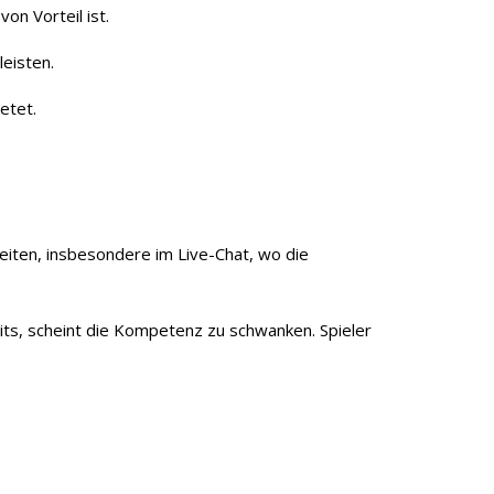
on Vorteil ist.
eisten.
etet.
eiten, insbesondere im Live-Chat, wo die
ts, scheint die Kompetenz zu schwanken. Spieler