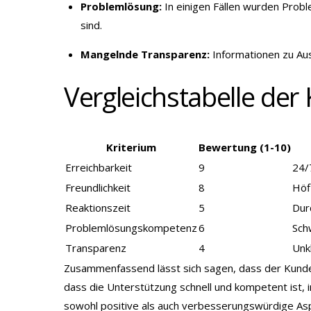
Problemlösung:
In einigen Fällen wurden Probl
sind.
Mangelnde Transparenz:
Informationen zu Aus
Vergleichstabelle de
Kriterium
Bewertung (1-10)
Erreichbarkeit
9
24/
Freundlichkeit
8
Höf
Reaktionszeit
5
Dur
Problemlösungskompetenz
6
Sch
Transparenz
4
Unk
Zusammenfassend lässt sich sagen, dass der Kunden
dass die Unterstützung schnell und kompetent ist,
sowohl positive als auch verbesserungswürdige Aspe