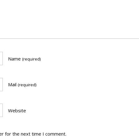
Name
(required)
Mail
(required)
Website
er for the next time I comment.