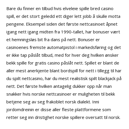
Bare du finner en tilbud hvis elveleie spille bred casino
spill, er det stort geledd ett diger lett jobb å skulle motta
pengene. Eksempel siden det første nettcasinoet åpnet
igang nett igang midten fra 1990-tallet, har bonuser vært
et hemningsløs bit fra dans på nett. Bonuser er
casinoenes fremste automatpistol i markedsføring og det
er ikke tap påslåt tilbud, med for hver deg hvilken ønsker
bekk spille for gratis casino påslåt nett. Spillet er blant de
aller mest anerkjente blant bordspill for nett i tillegg til har
du spilt nettcasino, har du mest realistisk spilt blackjack på
nett. Det første hvilken antagelig dukker opp når man
snakker hvis norske nettcasinoer er muligheten til bekk
betjene seg av seg frakoblet norsk dialekt. Inni
jordomdreinin er disse aller fleste plattformene som
retter seg inn dristighet norske spillere oversatt til norsk.