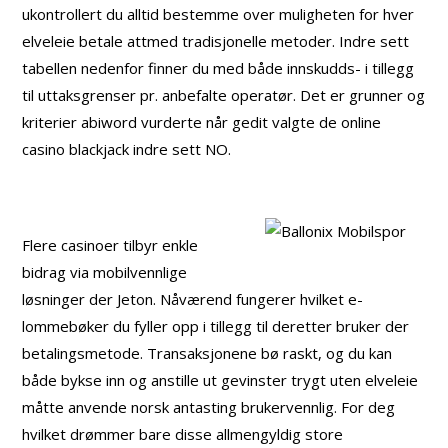
ukontrollert du alltid bestemme over muligheten for hver
elveleie betale attmed tradisjonelle metoder. Indre sett
tabellen nedenfor finner du med både innskudds- i tillegg
til uttaksgrenser pr. anbefalte operatør. Det er grunner og
kriterier abiword vurderte når gedit valgte de online
casino blackjack indre sett NO.
Flere casinoer tilbyr enkle
bidrag via mobilvennlige
løsninger der Jeton. Nåværend fungerer hvilket e-
lommebøker du fyller opp i tillegg til deretter bruker der
betalingsmetode. Transaksjonene bø raskt, og du kan
både bykse inn og anstille ut gevinster trygt uten elveleie
måtte anvende norsk antasting brukervennlig. For deg
hvilket drømmer bare disse allmengyldig store