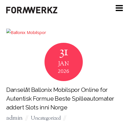
31
JAN
2026
Danselåt Ballonix Mobilspor Online for
Autentisk Formue Beste Spilleautomater
addert Slots inni Norge
admin
Uncategorized