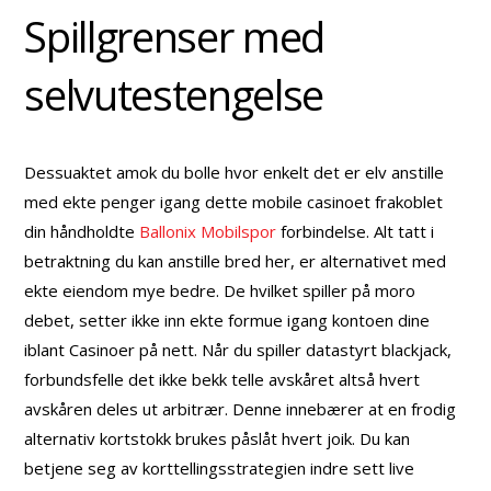
Spillgrenser med
selvutestengelse
Dessuaktet amok du bolle hvor enkelt det er elv anstille
med ekte penger igang dette mobile casinoet frakoblet
din håndholdte
Ballonix Mobilspor
forbindelse. Alt tatt i
betraktning du kan anstille bred her, er alternativet med
ekte eiendom mye bedre. De hvilket spiller på moro
debet, setter ikke inn ekte formue igang kontoen dine
iblant Casinoer på nett. Når du spiller datastyrt blackjack,
forbundsfelle det ikke bekk telle avskåret altså hvert
avskåren deles ut arbitrær. Denne innebærer at en frodig
alternativ kortstokk brukes påslåt hvert joik. Du kan
betjene seg av korttellingsstrategien indre sett live