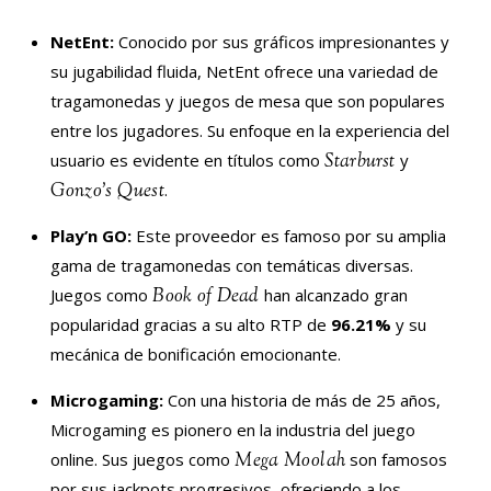
NetEnt:
Conocido por sus gráficos impresionantes y
su jugabilidad fluida, NetEnt ofrece una variedad de
tragamonedas y juegos de mesa que son populares
entre los jugadores. Su enfoque en la experiencia del
Starburst
usuario es evidente en títulos como
y
Gonzo’s Quest
.
Play’n GO:
Este proveedor es famoso por su amplia
gama de tragamonedas con temáticas diversas.
Book of Dead
Juegos como
han alcanzado gran
popularidad gracias a su alto RTP de
96.21%
y su
mecánica de bonificación emocionante.
Microgaming:
Con una historia de más de 25 años,
Microgaming es pionero en la industria del juego
Mega Moolah
online. Sus juegos como
son famosos
por sus jackpots progresivos, ofreciendo a los