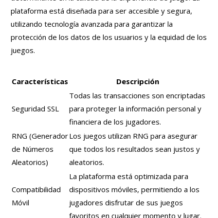
plataforma está diseñada para ser accesible y segura,
utilizando tecnología avanzada para garantizar la
protección de los datos de los usuarios y la equidad de los
juegos.
Características
Descripción
Todas las transacciones son encriptadas
Seguridad SSL
para proteger la información personal y
financiera de los jugadores.
RNG (Generador
Los juegos utilizan RNG para asegurar
de Números
que todos los resultados sean justos y
Aleatorios)
aleatorios.
La plataforma está optimizada para
Compatibilidad
dispositivos móviles, permitiendo a los
Móvil
jugadores disfrutar de sus juegos
favoritos en cualquier momento y lugar.