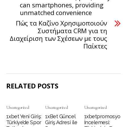
can smartphones, providing
unmatched convenience
Πώς τα Καζίνο Χρησιμοποιούν
Συστήματα CRM για τη
Διαχείριση των Σχέσεων με τους
Παίκτες
RELATED POSTS
Uncategorized
Uncategorized
Uncategorized
1xbet Yeni Giriş:
1xBet Güncel
1xbetpromosyonk
Türkiye’de Spor
Giriş Adresi ile
İncelemesi: