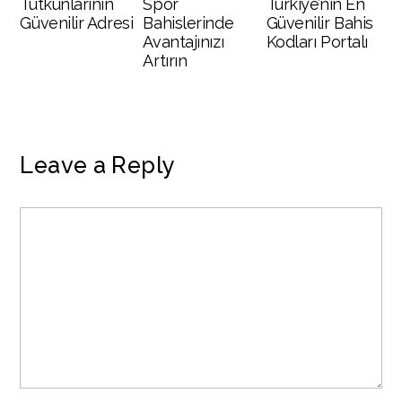
Tutkunlarının
Spor
Türkiye’nin En
Güvenilir Adresi
Bahislerinde
Güvenilir Bahis
Avantajınızı
Kodları Portalı
Artırın
Leave a Reply