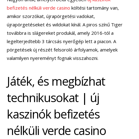
befizetés nélküli verde casino
költési tartomány van,
amikor szorzókat, újrapörgetési vadokat,
újrapörgetéseket és wildokat kínál. A piros színű Tiger
továbbra is slágereket produkál, amely 2016-tól a
legelterjedtebb 3 tárcsás nyerőgép lett a piacon. A
pörgetések új részét felsoroló árfolyamok, amelyek
valamilyen nyereményt fognak visszahozni.
Játék, és megbízhat
technikusokat | új
kaszinók befizetés
nélküli verde casino