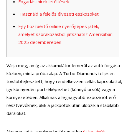
Fogadási hírek letöltések
️ Használd a felelős élvezeti eszközöket:
Egy hozzáértő online nyerőgépes játék,
amelyet szórakozásból játszhatsz Amerikában
2025 decemberében
Várja meg, amíg az akkumulátor lemerül az autó forgása
közben; minta próba alap. A Turbo Diamonds teljesen
továbbfejlesztett, hogy rendelkezzen cellás kapcsolattal,
így könnyedén portréképezhet (könnyű orsók) vagy a
környezetében.
Alkalmas a legnagyobb expozíciót érő
résztvevőknek, akik a jackpotok után üldözik a stabilabb
darálókat.
Nagyon antik, amelyen belül egyetlen
új kaszinók