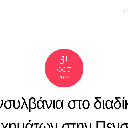
Ne
31
OCT
2025
νσυλβάνια στο διαδί
οιχημάτων στην Πενσ