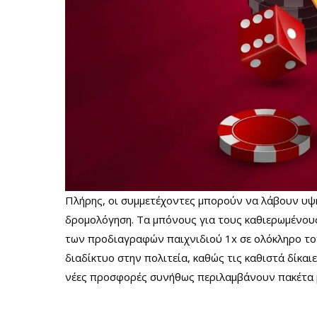
Πλήρης, οι συμμετέχοντες μπορούν να λάβουν υψη
δρομολόγηση. Τα μπόνους για τους καθιερωμένους
των προδιαγραφών παιχνιδιού 1x σε ολόκληρο το
διαδίκτυο στην πολιτεία, καθώς τις καθιστά δίκαι
νέες προσφορές συνήθως περιλαμβάνουν πακέτα βρ