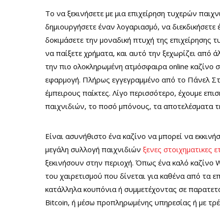
Το να ξεκινήσετε με μια επιχείρηση τυχερών παιχ
δημιουργήσετε έναν λογαριασμό, να διεκδικήσετε 
δοκιμάσετε την μοναδική πτυχή της επιχείρησης τ
να παίξετε χρήματα, και αυτό την ξεχωρίζει από 
την πιο ολοκληρωμένη ατμόσφαιρα online καζίνο 
εφαρμογή. Πλήρως εγγεγραμμένο από το Πάνελ Στοι
έμπειρους παίκτες. Λίγο περισσότερο, έχουμε επισ
παιχνιδιών, το ποσό μπόνους, τα αποτελέσματα τ
Είναι ασυνήθιστο ένα καζίνο να μπορεί να εκκινή
μεγάλη συλλογή παιχνιδιών
ξενες στοιχηματικες ε
ξεκινήσουν στην περιοχή. Όπως ένα καλό καζίνο 
του χαιρετισμού που δίνεται για καθένα από τα 
κατάλληλα κουπόνια ή συμμετέχοντας σε παρατετα
Bitcoin, ή μέσω προπληρωμένης υπηρεσίας ή με τ