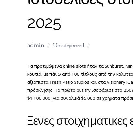
2025
admin
Uncategorized
Τα προτιμώμενα online slots ήταν τα Sunburst, Min
κουτιά, με πάνω από 100 τίτλους από την καλύτερ
αξιόπιστα Fresh Patio Studios και στα Visionary 
πρόσκλησης.
Το πρώτο put try ισοφάρισε στο 250
$1.100.000, για συνολικά $5.000 σε χρήματα πρόσ
Ξενες στοιχηματικες 