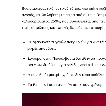
Ένα διασκεδαστικό, δυτικού τύπου, νέο online καζ
αγοράς, και θα λάβετε μια σειρά από ανταμοιβές μ
καλωσορίσματος 250%, που συνοδεύεται από πενή
τιμές ασφάλισης και τυπικές δωρεάν περιστροφές 
Οι εφαρμογές τυχερών παιχνιδιών για κινητά 
μικρές αποδόσεις.
Σίγουρα, στην Πενσυλβάνια διατίθενται προγρά
BetMGM διαθέσιμο για σελίδες Android και iOS.
Η συνολική εμπειρία χρήστη δεν είναι καθόλου
Τα Fanatics Local casino PA αποκτούν γρήγορα 