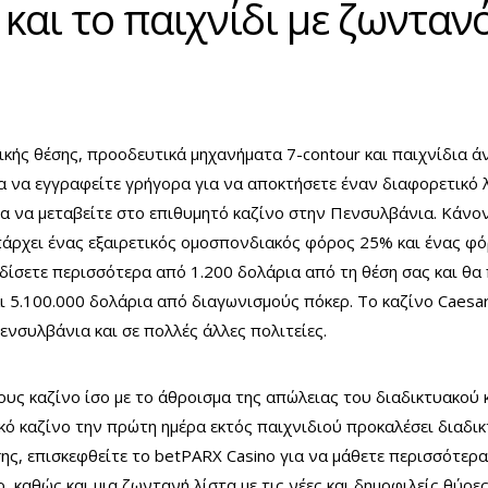
ρ και το παιχνίδι με ζωνταν
κής θέσης, προοδευτικά μηχανήματα 7-contour και παιχνίδια ά
Για να εγγραφείτε γρήγορα για να αποκτήσετε έναν διαφορετικό 
α να μεταβείτε στο επιθυμητό καζίνο στην Πενσυλβάνια. Κάνον
ρχει ένας εξαιρετικός ομοσπονδιακός φόρος 25% και ένας φόρ
δίσετε περισσότερα από 1.200 δολάρια από τη θέση σας και θα 
αι 5.100.000 δολάρια από διαγωνισμούς πόκερ. Το καζίνο Caesar
ενσυλβάνια και σε πολλές άλλες πολιτείες.
ους καζίνο ίσο με το άθροισμα της απώλειας του διαδικτυακού 
ό καζίνο την πρώτη ημέρα εκτός παιχνιδιού προκαλέσει διαδικ
, επισκεφθείτε το betPARX Casino για να μάθετε περισσότερα
 καθώς και μια ζωντανή λίστα με τις νέες και δημοφιλείς θύρε