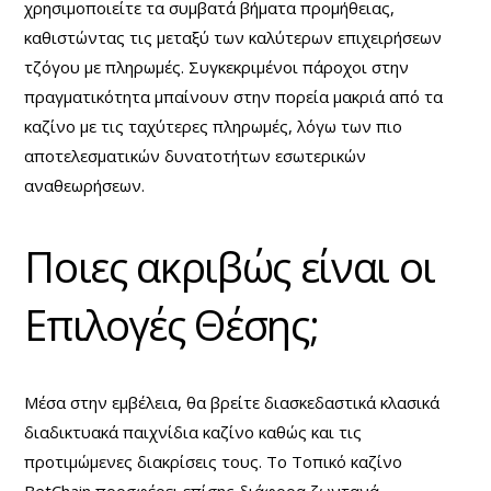
χρησιμοποιείτε τα συμβατά βήματα προμήθειας,
καθιστώντας τις μεταξύ των καλύτερων επιχειρήσεων
τζόγου με πληρωμές. Συγκεκριμένοι πάροχοι στην
πραγματικότητα μπαίνουν στην πορεία μακριά από τα
καζίνο με τις ταχύτερες πληρωμές, λόγω των πιο
αποτελεσματικών δυνατοτήτων εσωτερικών
αναθεωρήσεων.
Ποιες ακριβώς είναι οι
Επιλογές Θέσης;
Μέσα στην εμβέλεια, θα βρείτε διασκεδαστικά κλασικά
διαδικτυακά παιχνίδια καζίνο καθώς και τις
προτιμώμενες διακρίσεις τους. Το Τοπικό καζίνο
BetChain προσφέρει επίσης διάφορα ζωντανά