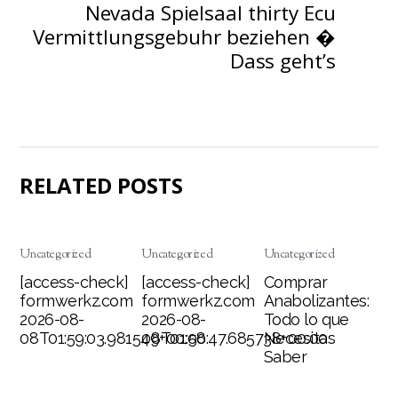
Nevada Spielsaal thirty Ecu
Vermittlungsgebuhr beziehen �
Dass geht’s
RELATED POSTS
Uncategorized
Uncategorized
Uncategorized
[access-check]
[access-check]
Comprar
formwerkz.com
formwerkz.com
Anabolizantes:
2026-08-
2026-08-
Todo lo que
08T01:59:03.981549+00:00
08T01:58:47.685738+00:00
Necesitas
Saber