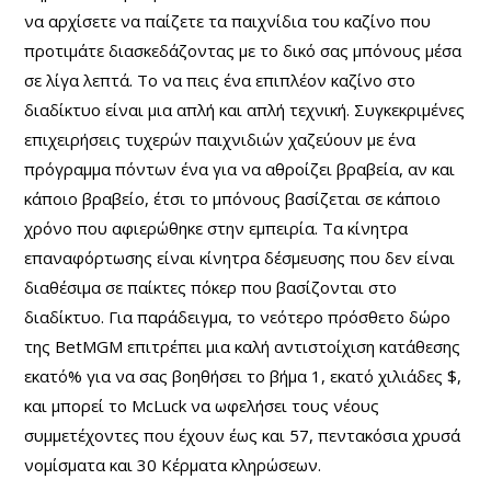
να αρχίσετε να παίζετε τα παιχνίδια του καζίνο που
προτιμάτε διασκεδάζοντας με το δικό σας μπόνους μέσα
σε λίγα λεπτά. Το να πεις ένα επιπλέον καζίνο στο
διαδίκτυο είναι μια απλή και απλή τεχνική. Συγκεκριμένες
επιχειρήσεις τυχερών παιχνιδιών χαζεύουν με ένα
πρόγραμμα πόντων ένα για να αθροίζει βραβεία, αν και
κάποιο βραβείο, έτσι το μπόνους βασίζεται σε κάποιο
χρόνο που αφιερώθηκε στην εμπειρία. Τα κίνητρα
επαναφόρτωσης είναι κίνητρα δέσμευσης που δεν είναι
διαθέσιμα σε παίκτες πόκερ που βασίζονται στο
διαδίκτυο. Για παράδειγμα, το νεότερο πρόσθετο δώρο
της BetMGM επιτρέπει μια καλή αντιστοίχιση κατάθεσης
εκατό% για να σας βοηθήσει το βήμα 1, εκατό χιλιάδες $,
και μπορεί το McLuck να ωφελήσει τους νέους
συμμετέχοντες που έχουν έως και 57, πεντακόσια χρυσά
νομίσματα και 30 Κέρματα κληρώσεων.