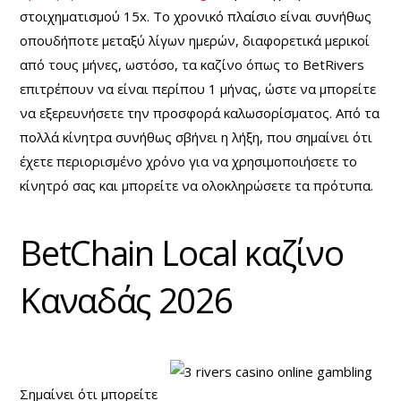
στοιχηματισμού 15x. Το χρονικό πλαίσιο είναι συνήθως
οπουδήποτε μεταξύ λίγων ημερών, διαφορετικά μερικοί
από τους μήνες, ωστόσο, τα καζίνο όπως το BetRivers
επιτρέπουν να είναι περίπου 1 μήνας, ώστε να μπορείτε
να εξερευνήσετε την προσφορά καλωσορίσματος. Από τα
πολλά κίνητρα συνήθως σβήνει η λήξη, που σημαίνει ότι
έχετε περιορισμένο χρόνο για να χρησιμοποιήσετε το
κίνητρό σας και μπορείτε να ολοκληρώσετε τα πρότυπα.
BetChain Local καζίνο
Καναδάς 2026
Σημαίνει ότι μπορείτε