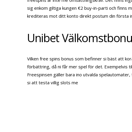
sig enkom giltiga kungen €2 buy-in-parti och finns
krediteras mot ditt konto direkt postum din första in
Unibet Välkomstbon
Vilken free spins bonus som befinner si bäst att kora
förbättring, då ni får mer spel för det. Exempelvis 
Freespinsen gäller bara ino utvalda spelautomater, f
si att testa villig slots me