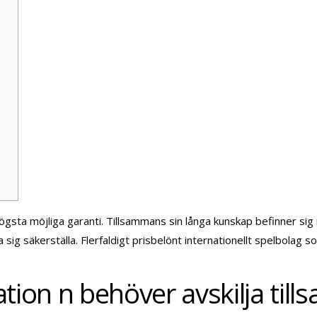
ögsta möjliga garanti. Tillsammans sin långa kunskap befinner sig m
 sig säkerställa.
Flerfaldigt prisbelönt internationellt spelbolag 
ion n behöver avskilja till