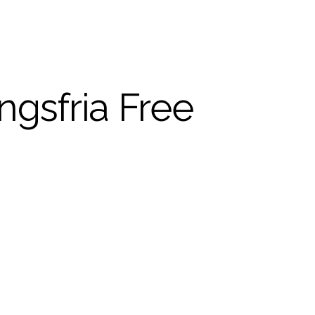
ngsfria Free