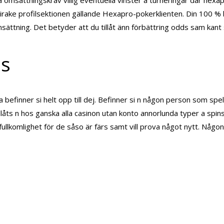
 mirake profilsektionen gällande Hexapro-pokerklienten. Din 100
sättning. Det betyder att du tillåt änn förbättring odds sam kant 
us
 befinner si helt opp till dej. Befinner si n någon person som spel
tillåts n hos ganska alla casinon utan konto annorlunda typer a spi
ullkomlighet för de såso är färs samt vill prova något nytt. Någon