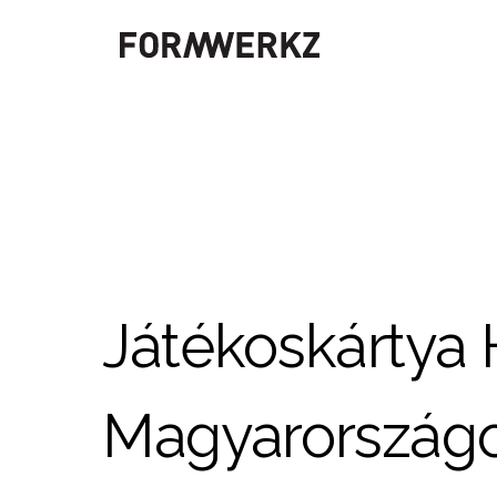
Játékoskártya
Magyarországo