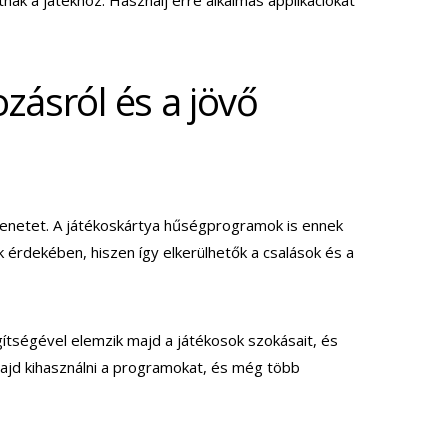
zásról és a jövő
menetet. A játékoskártya hűségprogramok is ennek
 érdekében, hiszen így elkerülhetők a csalások és a
tségével elemzik majd a játékosok szokásait, és
 majd kihasználni a programokat, és még több