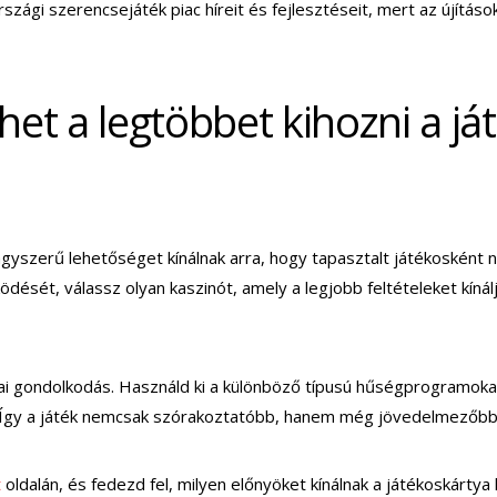
ági szerencsejáték piac híreit és fejlesztéseit, mert az újítá
et a legtöbbet kihozni a já
szerű lehetőséget kínálnak arra, hogy tapasztalt játékosként 
sét, válassz olyan kaszinót, amely a legjobb feltételeket kínálj
giai gondolkodás. Használd ki a különböző típusú hűségprogramok
. Így a játék nemcsak szórakoztatóbb, hanem még jövedelmezőbb 
t
oldalán, és fedezd fel, milyen előnyöket kínálnak a játékoskár