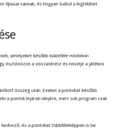
 típusai vannak, és hogyan tudod a legtöbbet
ése
tenek, amelyeket később különféle módokon
ogy ösztönözze a visszatérést és növelje a játékos
lköltött összeg után. Ezeket a pontokat később
i a pontok lejárati idejére, mert sok program csak
a kedvező, és a pontokat többféleképpen is be