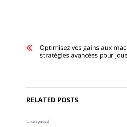
Optimisez vos gains aux mach
stratégies avancées pour jou
RELATED POSTS
Uncategorized