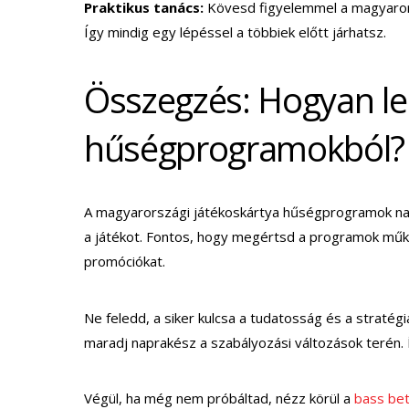
Praktikus tanács:
Kövesd figyelemmel a magyarorsz
Így mindig egy lépéssel a többiek előtt járhatsz.
Összegzés: Hogyan leh
hűségprogramokból?
A magyarországi játékoskártya hűségprogramok nagy
a játékot. Fontos, hogy megértsd a programok működé
promóciókat.
Ne feledd, a siker kulcsa a tudatosság és a straté
maradj naprakész a szabályozási változások terén
Végül, ha még nem próbáltad, nézz körül a
bass be