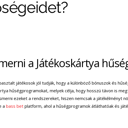
őségeidet?
merni a Játékoskártya hűs
apasztalt játékosok jól tudják, hogy a különböző bónuszok és hűs
rtya hűségprogramokat, melyek célja, hogy hosszú távon is megta
merni ezeket a rendszereket, hiszen nemcsak a játékélményt n
e a
bass bet
platform, ahol a hűségprogramok átláthatóak és játé