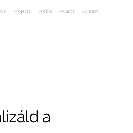
ws
Projects
Profile
Awards
Contact
izáld a