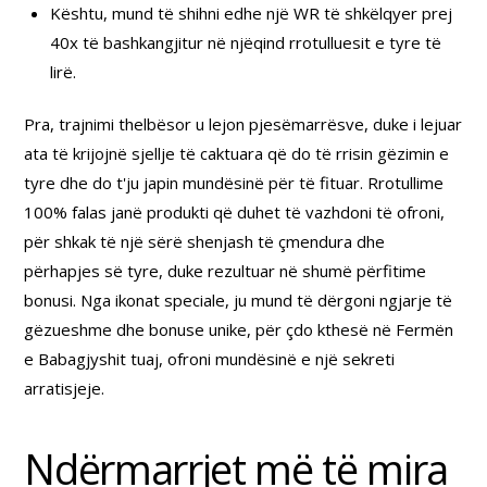
Kështu, mund të shihni edhe një WR të shkëlqyer prej
40x të bashkangjitur në njëqind rrotulluesit e tyre të
lirë.
Pra, trajnimi thelbësor u lejon pjesëmarrësve, duke i lejuar
ata të krijojnë sjellje të caktuara që do të rrisin gëzimin e
tyre dhe do t'ju japin mundësinë për të fituar. Rrotullime
100% falas janë produkti që duhet të vazhdoni të ofroni,
për shkak të një sërë shenjash të çmendura dhe
përhapjes së tyre, duke rezultuar në shumë përfitime
bonusi. Nga ikonat speciale, ju mund të dërgoni ngjarje të
gëzueshme dhe bonuse unike, për çdo kthesë në Fermën
e Babagjyshit tuaj, ofroni mundësinë e një sekreti
arratisjeje.
Ndërmarrjet më të mira