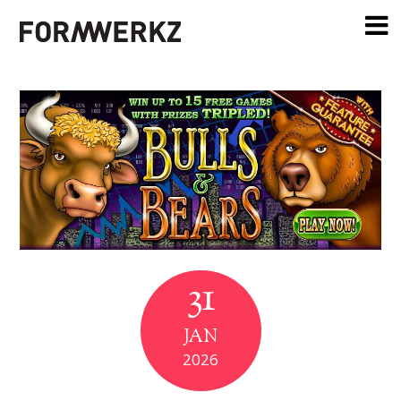
31
JAN
2026