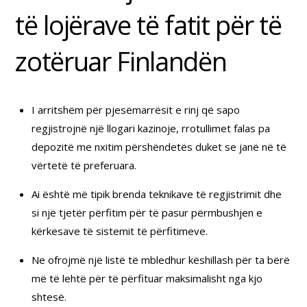
të lojërave të fatit për të
zotëruar Finlandën
I arritshëm për pjesëmarrësit e rinj që sapo
regjistrojnë një llogari kazinoje, rrotullimet falas pa
depozitë me nxitim përshëndetës duket se janë në të
vërtetë të preferuara.
Ai është më tipik brenda teknikave të regjistrimit dhe
si një tjetër përfitim për të pasur përmbushjen e
kërkesave të sistemit të përfitimeve.
Ne ofrojmë një listë të mbledhur këshillash për ta bërë
më të lehtë për të përfituar maksimalisht nga kjo
shtesë.