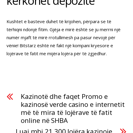
kërkohet depozitë
Kushtet e basteve duhet të krijohen, përpara se të
tërhiqni ndonjë fitim. Gjëja e mirë është se ju merrni një
numër mjaft të mirë rrotullimesh pa pasur nevojë për
vënie! Bitstarz është në fakt një kompani kryesore e
lojërave të fatit me mijëra lojëra për të zgjedhur.
Kazinotë dhe faqet Promo e
kazinosë verde casino e internetit
më të mira të lojërave të fatit
online në SHBA
Luaj mbi 21,300 lojëra kazinoje