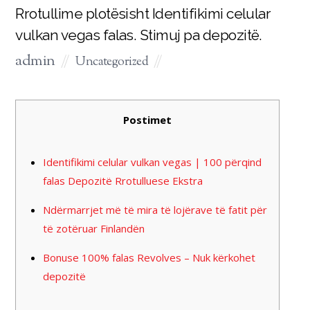
Rrotullime plotësisht Identifikimi celular
vulkan vegas falas. Stimuj pa depozitë.
admin
Uncategorized
Postimet
Identifikimi celular vulkan vegas | 100 përqind
falas Depozitë Rrotulluese Ekstra
Ndërmarrjet më të mira të lojërave të fatit për
të zotëruar Finlandën
Bonuse 100% falas Revolves – Nuk kërkohet
depozitë