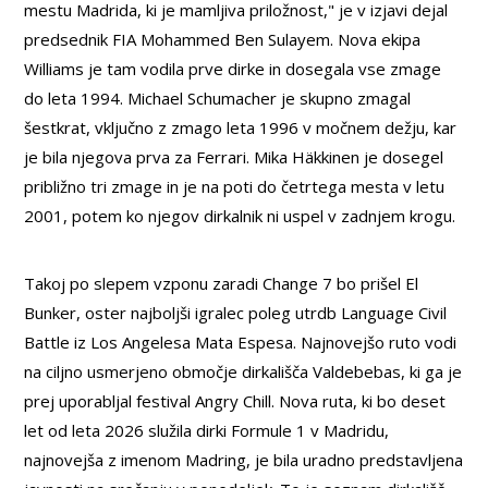
mestu Madrida, ki je mamljiva priložnost," je v izjavi dejal
predsednik FIA Mohammed Ben Sulayem. Nova ekipa
Williams je tam vodila prve dirke in dosegala vse zmage
do leta 1994. Michael Schumacher je skupno zmagal
šestkrat, vključno z zmago leta 1996 v močnem dežju, kar
je bila njegova prva za Ferrari. Mika Häkkinen je dosegel
približno tri zmage in je na poti do četrtega mesta v letu
2001, potem ko njegov dirkalnik ni uspel v zadnjem krogu.
Takoj po slepem vzponu zaradi Change 7 bo prišel El
Bunker, oster najboljši igralec poleg utrdb Language Civil
Battle iz Los Angelesa Mata Espesa. Najnovejšo ruto vodi
na ciljno usmerjeno območje dirkališča Valdebebas, ki ga je
prej uporabljal festival Angry Chill. Nova ruta, ki bo deset
let od leta 2026 služila dirki Formule 1 v Madridu,
najnovejša z imenom Madring, je bila uradno predstavljena