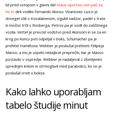
bil pred vstopom v glavni del
stave-sportne.com páči sa
mi to
dirk vodilni Fernando Alonso.
Vitantonio Liuzzi je
dosegel stik s Kovalainenom, izgubil nadzor, padel s trate
in močno trčil v Rosberga, Petrov pa je vodil do zaščitnega
vozila. Vettel je prevzel vodstvo pred Alonsom in se za en
krog po koncu poti odpeljal v boks, Schumacher pa je
prehitel Hamiltona. Webber je poskušal prehiteti Felipeja
Masso, a mu je uspelo nekajkrat preprečiti, kar je Masso
postavilo v ospredje. Webber je nadaljeval z zlomljenim
sprednjim krilom in strmoglavil med parabolico, ko se je
poskušal vrniti v bokse.
Kako lahko uporabljam
tabelo študije minut