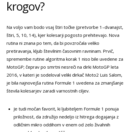
krogov?
Na voljo vam bodo vsaj štiri točke (pretvorbe 1–dvanajst,
štiri, 5, 10, 14), kjer kolesarji pogosto prehitevajo. Nova
rutina ni znana po tem, da bi povzročala veliko
pretiravanja, kljub številnim časovnim ravninam. Prvič,
spremembe rutine algoritma korak 1 niso bile uvedene za
MotoGP; čeprav po smrtni nesreči na dirki MotoGP leta
2016, v kateri je sodeloval veliki dirkač Moto2 Luis Salom,
je bila najnovejša rutina Formule 1 uvedena za zmanjšanje
števila kolesarjev zaradi varnostnih ciljev.
Je tudi močan favorit, ki ljubiteljem Formule 1 ponuja
priložnost, da združijo nedeljo iz hitrega dogajanja z
odličnim mikro oddihom v enem od zelo živahnih