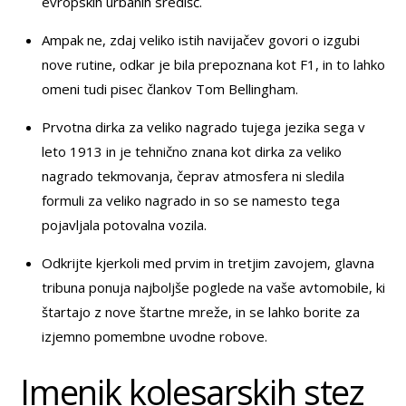
evropskih urbanih središč.
Ampak ne, zdaj veliko istih navijačev govori o izgubi
nove rutine, odkar je bila prepoznana kot F1, in to lahko
omeni tudi pisec člankov Tom Bellingham.
Prvotna dirka za veliko nagrado tujega jezika sega v
leto 1913 in je tehnično znana kot dirka za veliko
nagrado tekmovanja, čeprav atmosfera ni sledila
formuli za veliko nagrado in so se namesto tega
pojavljala potovalna vozila.
Odkrijte kjerkoli med prvim in tretjim zavojem, glavna
tribuna ponuja najboljše poglede na vaše avtomobile, ki
štartajo z nove štartne mreže, in se lahko borite za
izjemno pomembne uvodne robove.
Imenik kolesarskih stez