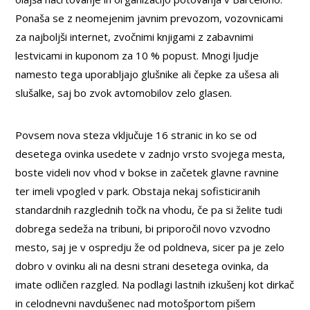
Ponaša se z neomejenim javnim prevozom, vozovnicami
za najboljši internet, zvočnimi knjigami z zabavnimi
lestvicami in kuponom za 10 % popust. Mnogi ljudje
namesto tega uporabljajo glušnike ali čepke za ušesa ali
slušalke, saj bo zvok avtomobilov zelo glasen.
Povsem nova steza vključuje 16 stranic in ko se od
desetega ovinka usedete v zadnjo vrsto svojega mesta,
boste videli nov vhod v bokse in začetek glavne ravnine
ter imeli vpogled v park. Obstaja nekaj sofisticiranih
standardnih razglednih točk na vhodu, če pa si želite tudi
dobrega sedeža na tribuni, bi priporočil novo vzvodno
mesto, saj je v ospredju že od poldneva, sicer pa je zelo
dobro v ovinku ali na desni strani desetega ovinka, da
imate odličen razgled. Na podlagi lastnih izkušenj kot dirkač
in celodnevni navdušenec nad motošportom pišem