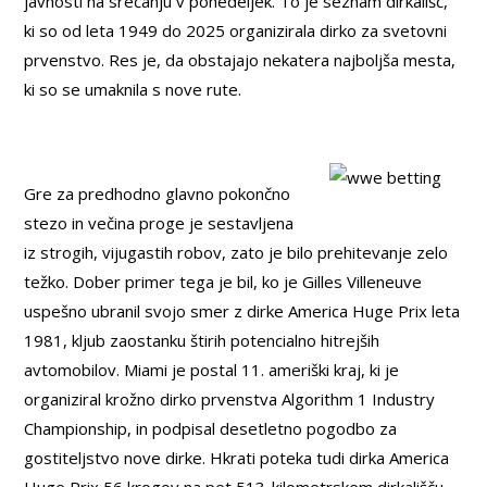
javnosti na srečanju v ponedeljek. To je seznam dirkališč,
ki so od leta 1949 do 2025 organizirala dirko za svetovni
prvenstvo. Res je, da obstajajo nekatera najboljša mesta,
ki so se umaknila s nove rute.
Gre za predhodno glavno pokončno
stezo in večina proge je sestavljena
iz strogih, vijugastih robov, zato je bilo prehitevanje zelo
težko. Dober primer tega je bil, ko je Gilles Villeneuve
uspešno ubranil svojo smer z dirke America Huge Prix leta
1981, kljub zaostanku štirih potencialno hitrejših
avtomobilov. Miami je postal 11. ameriški kraj, ki je
organiziral krožno dirko prvenstva Algorithm 1 Industry
Championship, in podpisal desetletno pogodbo za
gostiteljstvo nove dirke. Hkrati poteka tudi dirka America
Huge Prix 56 krogov na pet,513-kilometrskem dirkališču