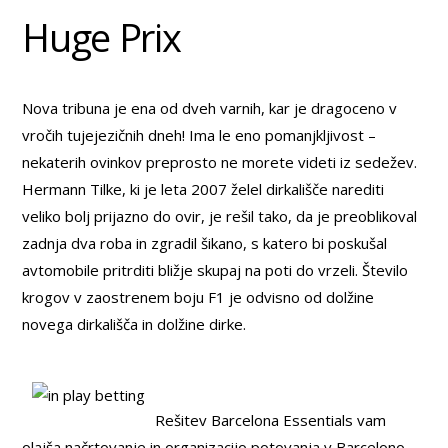
Huge Prix
Nova tribuna je ena od dveh varnih, kar je dragoceno v
vročih tujejezičnih dneh! Ima le eno pomanjkljivost –
nekaterih ovinkov preprosto ne morete videti iz sedežev.
Hermann Tilke, ki je leta 2007 želel dirkališče narediti
veliko bolj prijazno do ovir, je rešil tako, da je preoblikoval
zadnja dva roba in zgradil šikano, s katero bi poskušal
avtomobile pritrditi bližje skupaj na poti do vrzeli. Število
krogov v zaostrenem boju F1 je odvisno od dolžine
novega dirkališča in dolžine dirke.
Rešitev Barcelona Essentials vam
olajša načrtovanje in organizacijo potovanja v Barcelono.