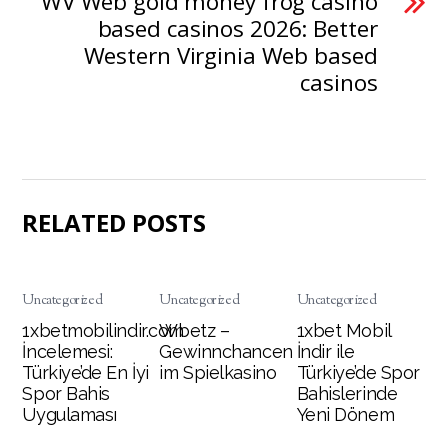
WV Web gold money frog casino
based casinos 2026: Better
Western Virginia Web based
casinos
RELATED POSTS
Uncategorized
Uncategorized
Uncategorized
1xbetmobilindir.com
Wbetz –
1xbet Mobil
İncelemesi:
Gewinnchancen
İndir ile
Türkiye’de En İyi
im Spielkasino
Türkiye’de Spor
Spor Bahis
Bahislerinde
Uygulaması
Yeni Dönem