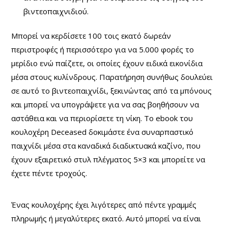
βιντεοπαιχνιδιού.
Μπορεί να κερδίσετε 100 τοις εκατό δωρεάν
περιστροφές ή περισσότερο για να 5.000 φορές το
μερίδιο ενώ παίζετε, οι οποίες έχουν ειδικά εικονίδια
μέσα στους κυλίνδρους. Παρατήρηση συνήθως δουλεύει
σε αυτό το βιντεοπαιχνίδι, ξεκινώντας από τα μπόνους
και μπορεί να υπογράψετε για να σας βοηθήσουν να
αστάθεια και να περιορίσετε τη νίκη. Το ebook του
κουλοχέρη Deceased δοκιμάστε ένα συναρπαστικό
παιχνίδι μέσα στα καναδικά διαδικτυακά καζίνο, που
έχουν εξαιρετικό στυλ πλέγματος 5×3 και μπορείτε να
έχετε πέντε τροχούς.
Ένας κουλοχέρης έχει λιγότερες από πέντε γραμμές
πληρωμής ή μεγαλύτερες εκατό. Αυτό μπορεί να είναι